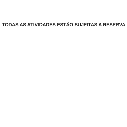
TODAS AS ATIVIDADES ESTÃO SUJEITAS A RESERVA
Pré-Reserva
Contactos
(+351) 938867639
geral@embarcelos.pt
Barcelos