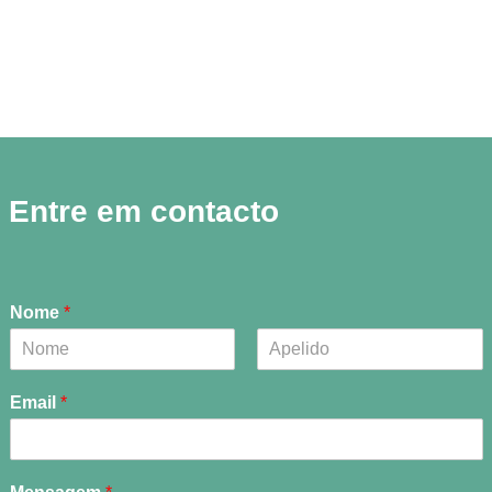
Entre em contacto
Nome
*
F
L
i
a
Email
*
r
s
s
t
t