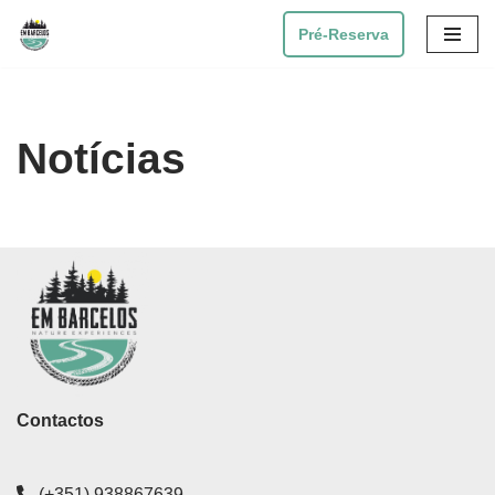
Pré-Reserva
Avançar
para
o
Notícias
conteúdo
Contactos
(+351) 938867639