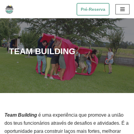
Pré-Reserva
Avançar
para
o
conteúdo
TEAM BUILDING
Team Building
é uma experiência que promove a união
dos teus funcionários através de desafios e atividades. É a
oportunidade para construir laços mais fortes, melhorar